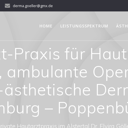
derma.goeller@gmx.de
HOME
LEISTUNGSSPEKTRUM
ÄSTH
t-Praxis für Hau
e, ambulante Ope
-ästhetische Derm
burg – Poppenbü
rivate Hautarztpraxis im Alstertal Dr. Elvira Göll