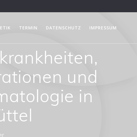
ETIK
TERMIN
DATENSCHUTZ
IMPRESSUM
tkrankheiten,
rationen und
atologie in
ttel
er