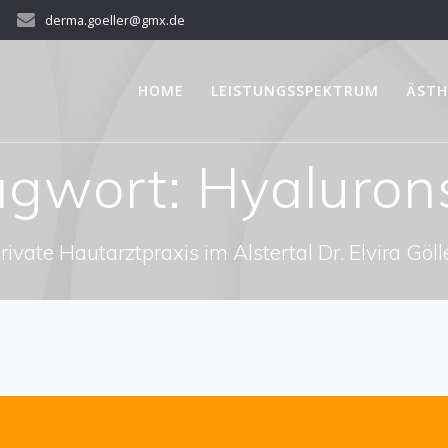
derma.goeller@gmx.de
HOME
LEISTUNGSSPEKTRUM
ÄSTH
agwort:
Hyaluron
rivate Hautarztpraxis im Alstertal Dr. Elvira Göll