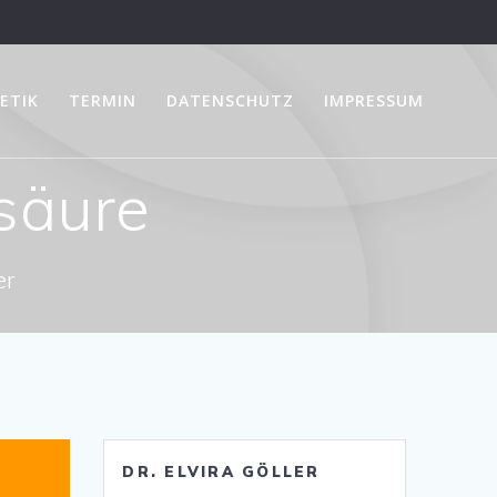
ETIK
TERMIN
DATENSCHUTZ
IMPRESSUM
säure
er
DR. ELVIRA GÖLLER