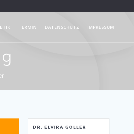
ETIK
TERMIN
DATENSCHUTZ
IMPRESSUM
ng
er
DR. ELVIRA GÖLLER