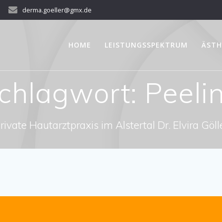
derma.goeller@gmx.de
HOME
LEISTUNGSSPEKTRUM
ÄSTH
chlagwort:
Peeli
rivate Hautarztpraxis im Alstertal Dr. Elvira Göll