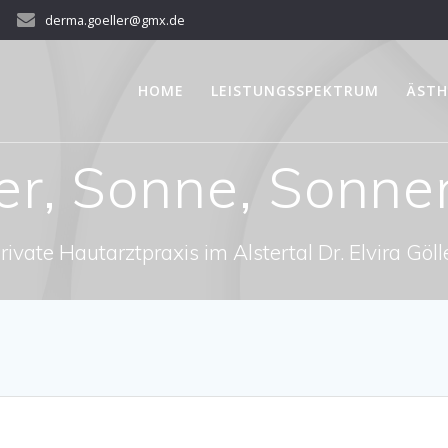
derma.goeller@gmx.de
HOME
LEISTUNGSSPEKTRUM
ÄSTH
r, Sonne, Sonne
rivate Hautarztpraxis im Alstertal Dr. Elvira Göll