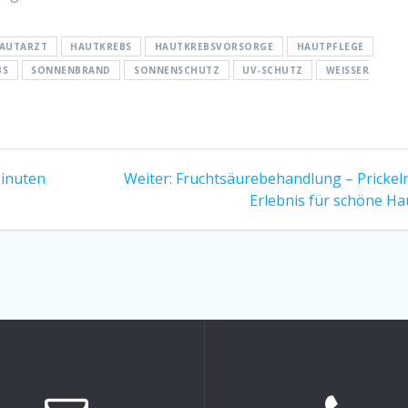
AUTARZT
HAUTKREBS
HAUTKREBSVORSORGE
HAUTPFLEGE
BS
SONNENBRAND
SONNENSCHUTZ
UV-SCHUTZ
WEISSER H
Nächster
inuten
Weiter:
Fruchtsäurebehandlung – Prickel
Beitrag:
Erlebnis für schöne Ha