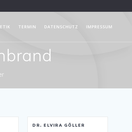
ETIK
TERMIN
DATENSCHUTZ
IMPRESSUM
nbrand
er
DR. ELVIRA GÖLLER