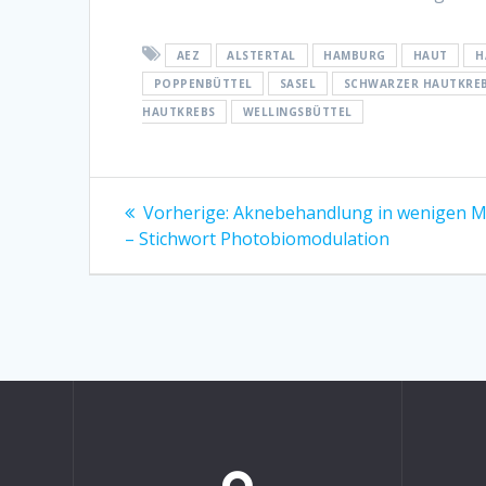
AEZ
ALSTERTAL
HAMBURG
HAUT
H
POPPENBÜTTEL
SASEL
SCHWARZER HAUTKRE
AUTKREBS
WELLINGSBÜTTEL
Beitragsnavigation
Vorheriger
Vorherige:
Aknebehandlung in wenigen M
Beitrag:
– Stichwort Photobiomodulation